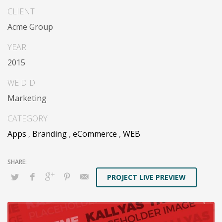
platforms.
CLIENT
Acme Group
YEAR
2015
WE DID
Marketing
CATEGORY
Apps
,
Branding
,
eCommerce
,
WEB
PROJECT LIVE PREVIEW