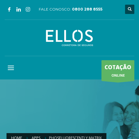
FALE CONOSCO:
0800 288 8555
COTAÇÃO
ONLINE
HOME
APPS
PHOSFLUORESCENTLY MATRIX