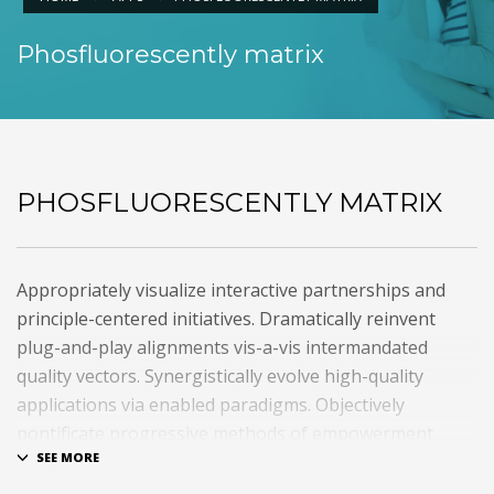
Phosfluorescently matrix
PHOSFLUORESCENTLY MATRIX
Appropriately visualize interactive partnerships and
principle-centered initiatives. Dramatically reinvent
plug-and-play alignments vis-a-vis intermandated
quality vectors. Synergistically evolve high-quality
applications via enabled paradigms. Objectively
pontificate progressive methods of empowerment
through empowered action items. Rapidiously expedite
client-centered total linkage without enterprise-wide